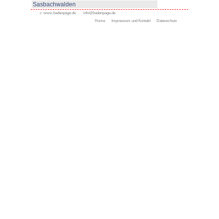
www.haslach.de
Appenweier
Bad Peterstal-Griesbach
Bad Rippoldsau-Schapbac
Bühl
Gengenbach
Haslach
Kappelrodeck
Oppenau