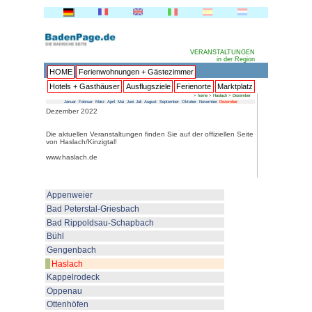
HOME
Ferienwohnungen + 
Hotels + Gasthäuser
Ausflu
Januar
Februar
März
April
Mai
Juni
Juli
Au
Dezember 2022
Die aktuellen Veranstaltungen fin
von Haslach/Kinzigtal!