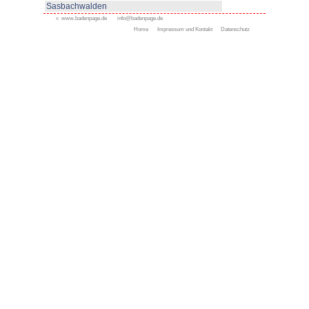
www.kappelrodeck.de
Appenweier
Bad Peterstal-Griesbach
Bad Rippoldsau-Schapbac
Bühl
Gengenbach
Haslach
Kappelrodeck
Oppenau