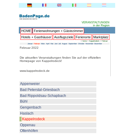
HOME
Ferienwohnungen + 
Hotels + Gasthäuser
Ausflu
Januar
Februar
März
April
Mai
Juni
Juli
Au
Februar 2022
Die aktuellen Veranstaltungen fin
Homepage von Kappelrodeck!