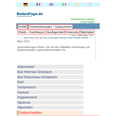
HOME
Ferienwohnungen + 
Hotels + Gasthäuser
Ausflu
Januar
Februar
März
April
Mai
Juni
Juli
Au
März 2022
Veranstaltungen finden Sie auf 
Sasbachwalden www.sasbachwa