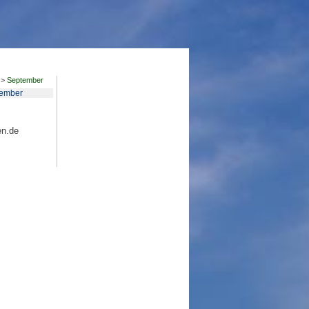
>
September
ember
en.de