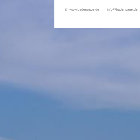
©
www.badenpage.de
info@badenpage.de