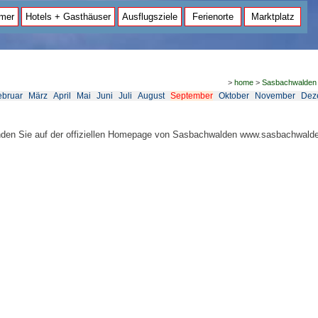
mer
Hotels + Gasthäuser
Ausflugsziele
Ferienorte
Marktplatz
>
home
>
Sasbachwalden
ebruar
März
April
Mai
Juni
Juli
August
September
Oktober
November
Dez
inden Sie auf der offiziellen Homepage von Sasbachwalden www.sasbachwald