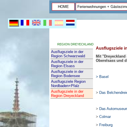
HOME
Ferienwohnungen + Gästezim
REGION DREYECKLAND
Ausflugsziele i
Ausflugsziele in der
Region Schwarzwald
Mit "Dreyeckland
Oberelsass und d
Ausflugsziele in der
Region Elsass
Ausflugsziele in der
Region Bodensee
> Basel
Ausflugsziele Region
Nordbaden+Pfalz
Ausflugsziele in der
>
Das Belchendrei
Region Dreyeckland
>
Das Automuseum 
>
Colmar
>
Freiburg