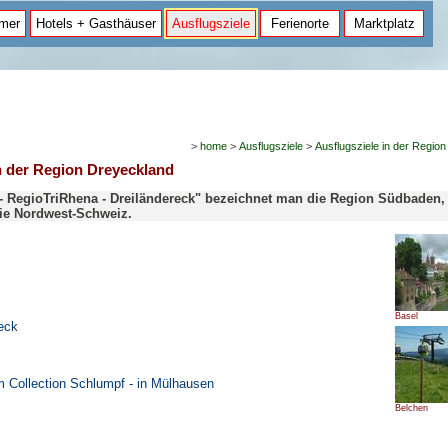
mer
Hotels + Gasthäuser
Ausflugsziele
Ferienorte
Marktplatz
>
home
>
Ausflugsziele
>
Ausflugsziele in der Regio
n der Region Dreyeckland
 - RegioTriRhena - Dreiländereck" bezeichnet man die Region Südbaden,
ie Nordwest-Schweiz.
Basel
eck
Collection Schlumpf - in Mülhausen
Belchen