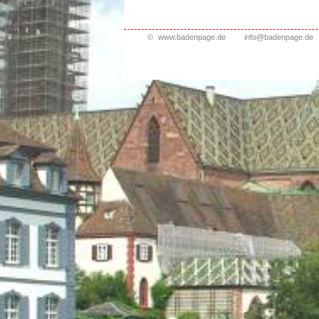
©
www.badenpage.de
info@badenpage.de