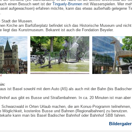
uch einen Besuch wert ist der
Tinguely-Brunnen
mit Wasserspielen. Wer meh
n Basel aufgewachsen) erfahren möchte, kann das etwas außerhalb gelegene Ti
.
e Stadt der Museen.
lichen Kirche am Barfüßerplatz befindet sich das Historische Museum und nicht
e liegt das Kunstmuseum. Bekannt ist auch die Fondation Beyeler.
n!
in:
us ist Basel sowohl mit dem Auto (A5) als auch mit der Bahn (bis Badischer
nhof aus gibt es Busse und Straßenbahnen. In ca. 20 Minuten ist man aber
.
im Schwarzwald in Orten Urlaub machen, die am Konus-Programm teilnehmen,
ie Möglichkeit, kostenlos Busse und Bahnen (Regionalbahnen) zu benutzen.
tekarte kann man bis Basel Badischer Bahnhof oder Bahnhof SBB fahren.
Bildergaler