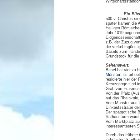
Wirtschaftsstandor
Ein Blic
500 v. Christus sie
später kamen die 
Heiligen Römische
Jahr 1019 begonnen
Eidgenossenschaft 
z.B. der Zuzug von
die verkehrsgünsti
Basels zum Handels
Grundstock für die
Sehenswert:
Basel hat viel zu 
Münster
. Es erheb
residierte hier der
Kreuzgänge sind im
Grab von Erasmus 
Von der Pfalz (Aus
auf das Rheinknie
Vom Münster aus lä
Einkaufsstraße der
Der spätgotische B
Rathausturm wurde
Vom Marktplatz aus
interessantesten S
Durch das frühere
schönsten Stadttore