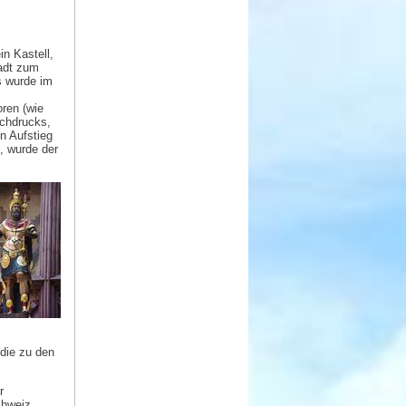
in Kastell,
adt zum
s wurde im
oren (wie
uchdrucks,
n Aufstieg
, wurde der
die zu den
r
chweiz.