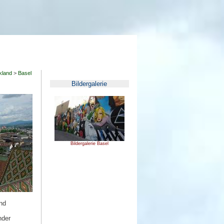
kland
>
Basel
Bildergalerie
Bildergalerie Basel
nd
nder