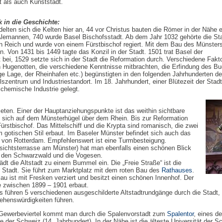
t als auch Kunststadt.
k in die Geschichte:
delten sich die Kelten hier an, 44 vor Christus bauten die Römer in der Nähe e
Alemannen, 740 wurde Basel Bischofsstadt. Ab dem Jahr 1032 gehörte die St
n Reich und wurde von einem Fürstbischof regiert. Mit dem Bau des Münster
. Von 1431 bis 1449 tagte das Konzil in der Stadt. 1501 trat Basel der
bei, 1529 setzte sich in der Stadt die Reformation durch. Verschiedene Fakt
 Hugenotten, die verschiedene Kenntnisse mitbrachten, die Erfindung des B
ge Lage, der Rheinhafen etc.) begünstigten in den folgenden Jahrhunderten de
zentrum und Industriestandort. Im 18. Jahrhundert, einer Blütezeit der Stadt
 chemische Industrie gelegt.
bieten. Einer der Hauptanziehungspunkte ist das weithin sichtbare
t sich auf dem Münsterhügel über dem Rhein. Bis zur Reformation
 Fürstbischof. Das Mittelschiff und die Krypta sind romanisch, die zwei
 gotischen Stil erbaut. Im Baseler Münster befindet sich auch das
von Rotterdam. Empfehlenswert ist eine Turmbesteigung.
sichtsterrasse am Münster) hat man ebenfalls einen schönen Blick
, den Schwarzwald und die Vogesen.
dt die Altstadt zu einem Bummel ein. Die „Freie Straße“ ist die
 Stadt. Sie führt zum Marktplatz mit dem roten Bau des
Rathauses
.
au ist mit Fresken verziert und besitzt einen schönen Innenhof. Der
 zwischen 1899 – 1901 erbaut.
 führen 5 verschiedenen ausgeschilderte Altstadtrundgänge durch die Stadt, 
ehenswürdigkeiten führen.
 Gewerbeviertel kommt man durch die Spalenvorstadt zum
Spalentor
, eines de
 der Schweiz (14. Jahrhundert). In der Nähe ist die älteste Universität der S