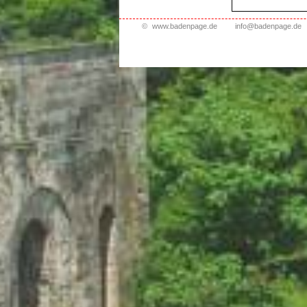
©
www.badenpage.de
info@badenpage.de