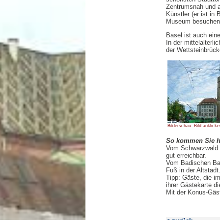
Zentrumsnah und a
Künstler (er ist i
Museum besuchen
Basel ist auch ein
In der mittelalter
der Wettsteinbrück
Bilderschau: Bild anklicke
So kommen Sie h
Vom Schwarzwald a
gut erreichbar.
Vom Badischen Bah
Fuß in der Altstadt
Tipp: Gäste, die 
ihrer Gästekarte d
Mit der Konus-Gäs