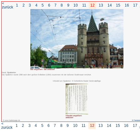
<
1
2
3
4
5
6
7
8
zurück