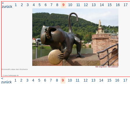
<
1
2
3
4
5
6
7
8
zurück