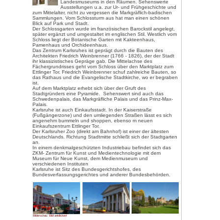
Bilderschau: Bild anklicken!
Karlsruhe (290.000 Einwohner) ist
sondern wurde erst 1715 vom Ma
Baden-Durlach gegründet. Er ve
Durlach nach Karlsruhe, das Schl
Wäldern erbauen. Strahlenförm
insgesamt 32 Straßen in alle Ri
anderen führen durch den Schlo
Jagdgebiet der Markgrafen.
Dieser Grundriss ist das besonde
deshalb Fächerstadt genannt.
Das Stadtzentrum wi
zweiflügelige Schlo
Schlossturm. Beherr
1919 - nach der A