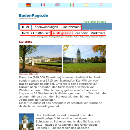
HOME
Ferienwohnungen + 
Hotels + Gasthäuser
Ausflu
>
home
>
Ausflugsziele
>
Ausflugsziele Reg
Karlsruhe