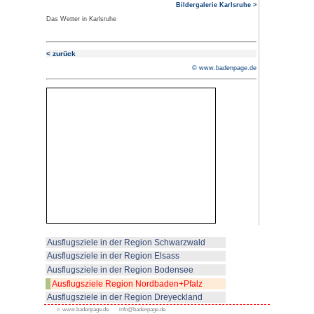
Friedrich II. - befi
Landesmuseums in
Ausstellungen u.a. 
zum Mittelalter, nicht zu verges
Sammlungen. Vom Schlossturm 
Blick auf Park und Stadt.
Der Schlossgarten wurde im fran
später ergänzt und umgestaltet i
Schloss liegt der Botanische Ga
Pamenhaus und Orchideenhaus
Das Zentrum Karlsruhes ist gep
Architekten Friedrich Weinbrenne
ihr klassizistisches Gepräge gab
Fächergrundrisses geht vom Sch
Ettlinger Tor. Friedrich Weinbre
das Rathaus und die Evangelisc
ist.
Auf dem Marktplatz erhebt sich 
Stadtgründers eine Pyramide. 