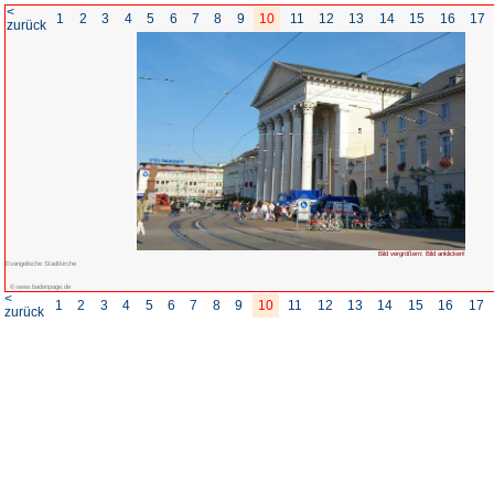
<
1
2
3
4
5
6
7
8
zurück