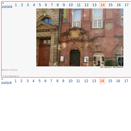
<
1
2
3
4
5
6
7
8
zurück