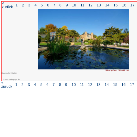
<
1
2
3
4
5
6
7
8
zurück