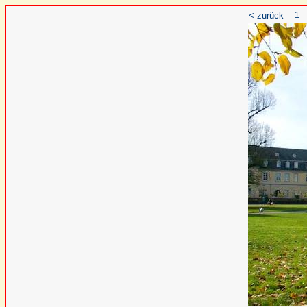
< zurück
1