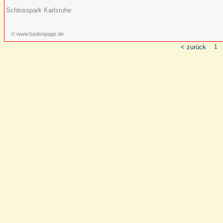
Schlosspark Karlsruhe
© www.badenpage.de
< zurück
1