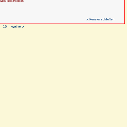
ößern: Bild anklicken!
X Fenster schließen
19
weiter >