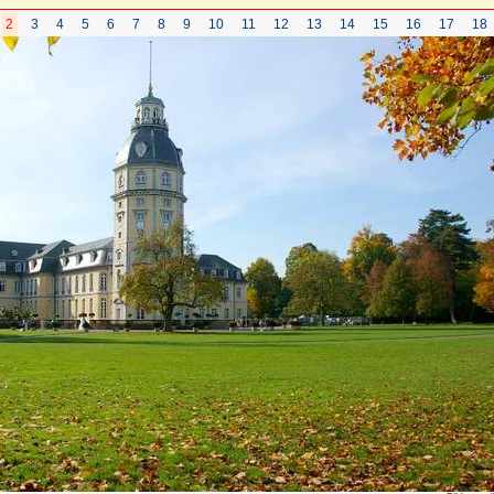
2
3
4
5
6
7
8
9
10
11
12
13
14
15
16
17
18