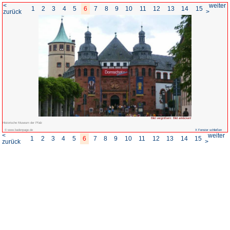
<
1
2
3
4
5
6
7
8
zurück