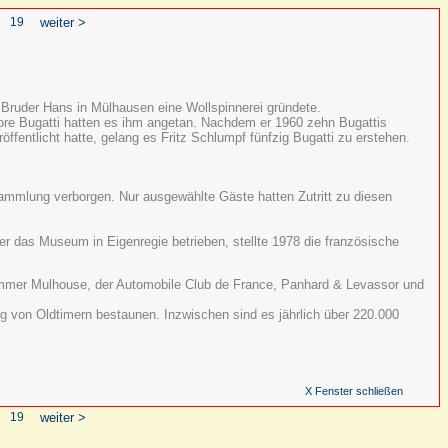
19
weiter >
 Bruder Hans in Mülhausen eine Wollspinnerei gründete.
ttore Bugatti hatten es ihm angetan. Nachdem er 1960 zehn Bugattis
ffentlicht hatte, gelang es Fritz Schlumpf fünfzig Bugatti zu erstehen.
Sammlung verborgen. Nur ausgewählte Gäste hatten Zutritt zu diesen
er das Museum in Eigenregie betrieben, stellte 1978 die französische
kammer Mulhouse, der Automobile Club de France, Panhard & Levassor und
 von Oldtimern bestaunen. Inzwischen sind es jährlich über 220.000
X Fenster schließen
19
weiter >