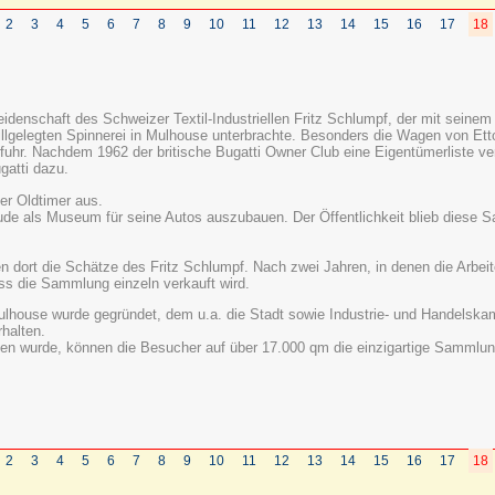
2
3
4
5
6
7
8
9
10
11
12
13
14
15
16
17
18
denschaft des Schweizer Textil-Industriellen Fritz Schlumpf, der mit seinem
stillgelegten Spinnerei in Mulhouse unterbrachte. Besonders die Wagen von E
fuhr. Nachdem 1962 der britische Bugatti Owner Club eine Eigentümerliste verö
gatti dazu.
er Oldtimer aus.
ude als Museum für seine Autos auszubauen. Der Öffentlichkeit blieb diese 
n dort die Schätze des Fritz Schlumpf. Nach zwei Jahren, in denen die Arbeit
s die Sammlung einzeln verkauft wird.
 Mulhouse wurde gegründet, dem u.a. die Stadt sowie Industrie- und Handels
halten.
en wurde, können die Besucher auf über 17.000 qm die einzigartige Sammlung
2
3
4
5
6
7
8
9
10
11
12
13
14
15
16
17
18