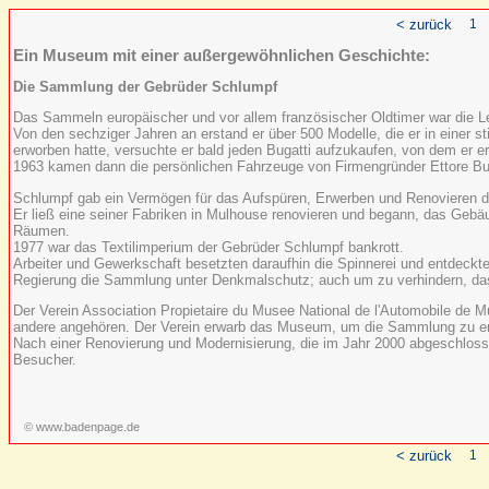
< zurück
1
Ein Museum mit einer außergewöhnlichen Geschichte:
Die Sammlung der Gebrüder Schlumpf
Das Sammeln europäischer und vor allem französischer Oldtimer war die Lei
Von den sechziger Jahren an erstand er über 500 Modelle, die er in einer 
erworben hatte, versuchte er bald jeden Bugatti aufzukaufen, von dem er er
1963 kamen dann die persönlichen Fahrzeuge von Firmengründer Ettore Bu
Schlumpf gab ein Vermögen für das Aufspüren, Erwerben und Renovieren d
Er ließ eine seiner Fabriken in Mulhouse renovieren und begann, das Gebä
Räumen.
1977 war das Textilimperium der Gebrüder Schlumpf bankrott.
Arbeiter und Gewerkschaft besetzten daraufhin die Spinnerei und entdeckte
Regierung die Sammlung unter Denkmalschutz; auch um zu verhindern, das
Der Verein Association Propietaire du Musee National de l'Automobile de
andere angehören. Der Verein erwarb das Museum, um die Sammlung zu er
Nach einer Renovierung und Modernisierung, die im Jahr 2000 abgeschloss
Besucher.
© www.badenpage.de
< zurück
1