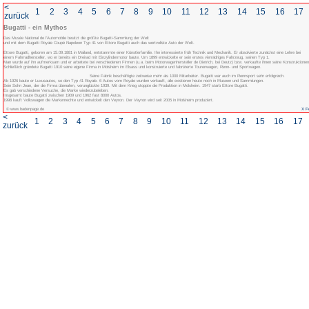
<
1
2
3
4
5
6
7
8
zurück
Bugatti - ein Mythos
Das Musée National de l'Automobile besitzt die größte Bugatti-Sammlung der Wel
und mit dem Bugatti Royale Coupé Napoleon Typ 41 von Ettore Bugatti auch das 
Ettore Bugatti, geboren am 15.09.1881 in Mailand, entstammte einer Künstlerfamili
einem Fahrradhersteller, wo er bereits ein Dreirad mit Einzylindermotor baute. Um
Man wurde auf ihn aufmerksam und er arbeitete bei verschiedenen Firmen (u.a. be
Schließlich gründete Bugatti 1910 seine eigene Firma in Molsheim im Elsass und 
Seine Fabrik beschäftigte zeitwei
Ab 1926 baute er Luxusautos, so den Typ 41 Royale. 6 Autos vom Royale wurden 
Sein Sohn Jean, der die Firma übenahm, verunglückte 1939. Mit dem Krieg stoppte
Es gab verschiedene Versuche, die Marke wiederzubeleben.
Insgesamt baute Bugatti zwischen 1909 und 1962 fast 8000 Autos.
1998 kauft Volkswagen die Markenrechte und entwickelt den Veyron. Der Veyron wi
© www.badenpage.de
<
1
2
3
4
5
6
7
8
zurück