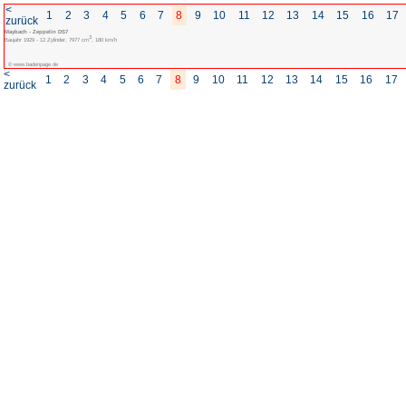
<
1
2
3
4
5
6
7
8
zurück
Maybach - Zeppelin DS7
3
Baujahr 1929 - 12 Zylinder, 7977 cm
, 180 km/h
© www.badenpage.de
<
1
2
3
4
5
6
7
8
zurück