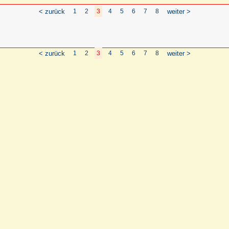
< zurück
1
2
3
4
5
6
7
8
weiter >
< zurück
1
2
3
4
5
6
7
8
weiter >