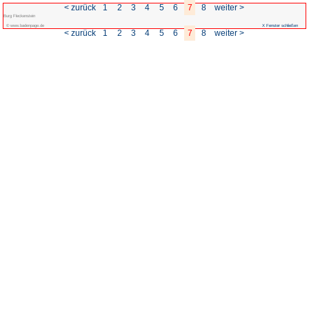
< zurück
1
2
3
Burg Fleckenstein
© www.badenpage.de
< zurück
1
2
3