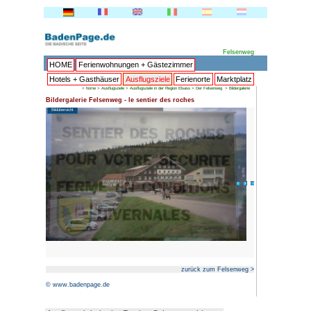
HOME
Ferienwohnungen + 
Hotels + Gasthäuser
Ausflu
>
home
>
Ausflugsziele
>
Ausflugszie
Bildergalerie Felsenweg - le sen
Bildübersicht