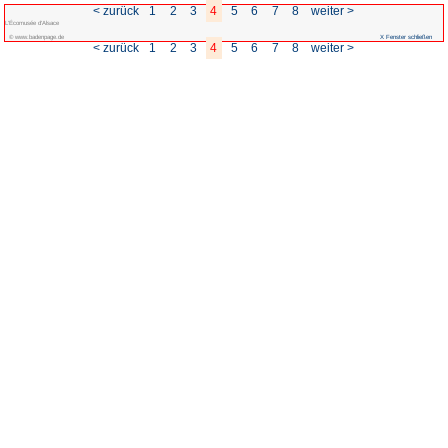
< zurück
1
2
3
L'Écomusée d'Alsace
© www.badenpage.de
< zurück
1
2
3