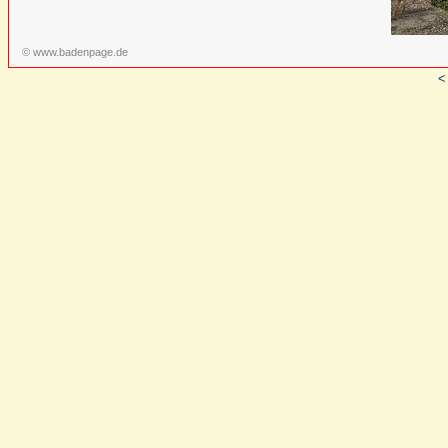
© www.badenpage.de
<