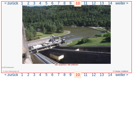
< zurück
1
2
3
4
5
6
7