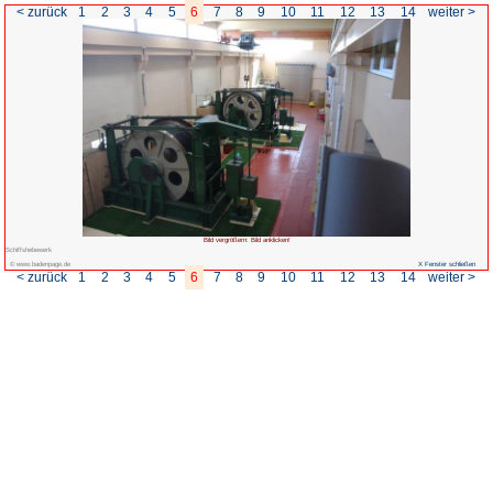
< zurück
1
2
3
4
5
6
7