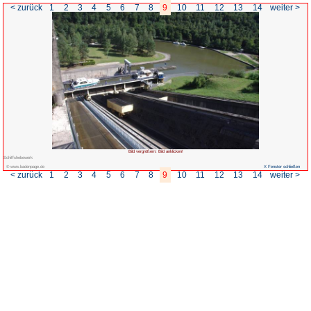
< zurück
1
2
3
4
5
6
7