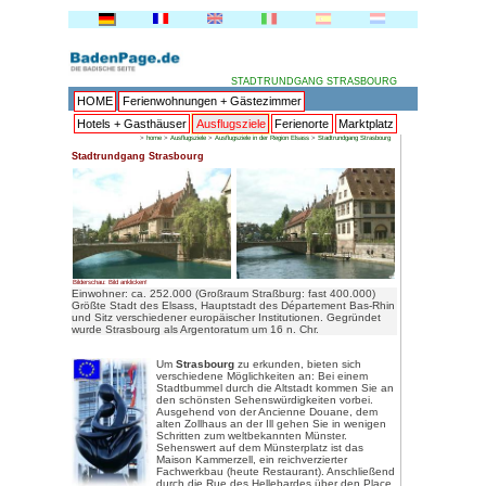
HOME
Ferienwohnungen + 
Hotels + Gasthäuser
Ausflu
>
home
>
Ausflugsziele
>
Ausflu
Stadtrundgang Strasbourg