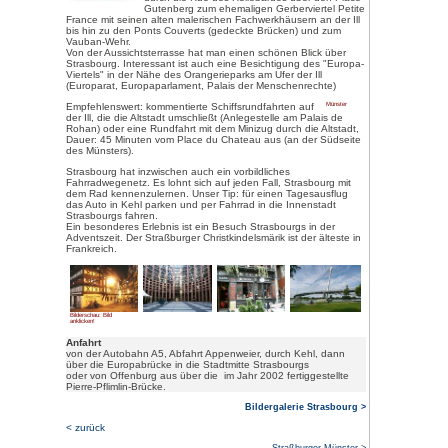
Bilderschau: Bild anklicken!
Einwohner: ca. 252.000 (Großra
Größte Stadt des Elsass, Haupt
und Sitz verschiedener europäis
wurde Strasbourg als Argentora
Um
Strasbour
verschiedene M
Stadtbummel du
den schönsten 
Ausgehend von
alten Zollhaus 
Schritten zum 
Sehenswert auf
Maison Kammerze