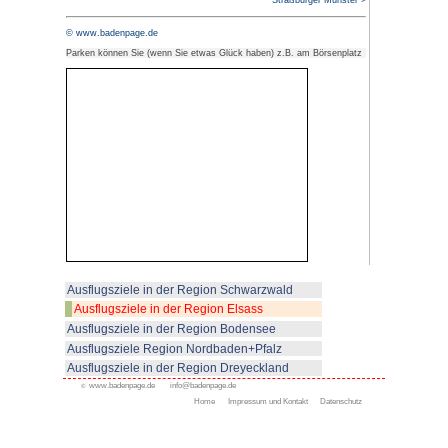
Fachwerkbau (h
durch die Rue 
Gutenberg zum 
France mit seinen alten maleris
bis hin zu den Ponts Couverts 
Vauban-Wehr.
Von der Aussichtsterrasse hat 
Strasbourg. Interessant ist auc
Viertels" in der Nähe des Orange
(Europarat, Europaparlament, P
Empfehlenswert: kommentierte S
der Ill, die die Altstadt umschli
Rohan) oder eine Rundfahrt mit 
Dauer: 45 Minuten vom Place d
des Münsters).
Strasbourg hat inzwischen auch e
Fahrradwegenetz. Es lohnt sich 
dem Rad kennenzulernen. Unser 