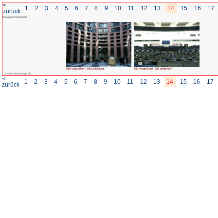
<
1
2
3
4
5
6
7
8
zurück
Europa-Parlament
Bild vergrößern: Bild anklicken!
© www.badenpage.de
<
1
2
3
4
5
6
7
8
zurück