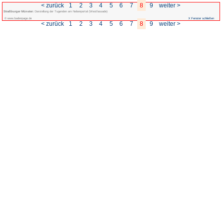
< zurück
1
2
3
4
Straßburger Münster:
Darstellung der Tugenden am Nebenportal (Westfassade
© www.badenpage.de
< zurück
1
2
3
4