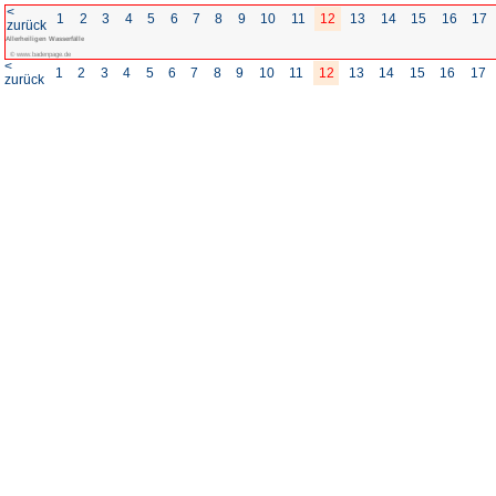
<
1
2
3
4
5
6
7
8
zurück
Allerheiligen Wasserfälle
© www.badenpage.de
<
1
2
3
4
5
6
7
8
zurück