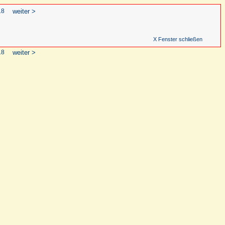
18
weiter >
X Fenster schließen
18
weiter >