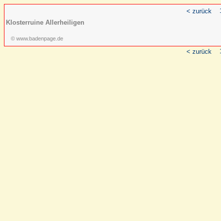
< zurück
Klosterruine Allerheiligen
© www.badenpage.de
< zurück