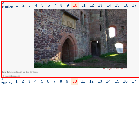
<
1
2
3
4
5
6
7
8
zurück