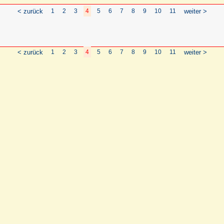
< zurück
1
2
3
4
5
6
7
8
9
10
11
weiter >
< zurück
1
2
3
4
5
6
7
8
9
10
11
weiter >