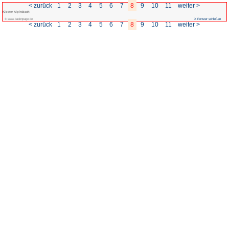
< zurück
1
2
3
4
5
Kloster Alpirsbach
© www.badenpage.de
< zurück
1
2
3
4
5