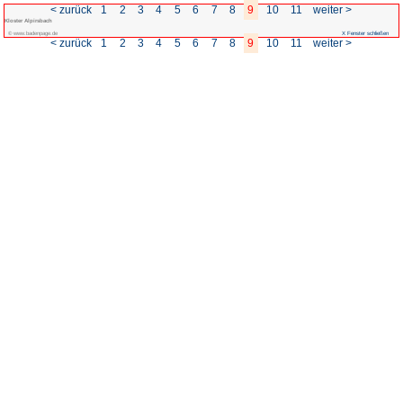
< zurück
1
2
3
4
5
Kloster Alpirsbach
© www.badenpage.de
< zurück
1
2
3
4
5