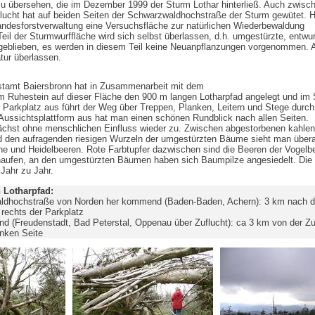
zu übersehen, die im Dezember 1999 der Sturm Lothar hinterließ. Auch zwisc
flucht hat auf beiden Seiten der Schwarzwaldhochstraße der Sturm gewütet. 
andesforstverwaltung eine Versuchsfläche zur natürlichen Wiederbewaldung
eil der Sturmwurffläche wird sich selbst überlassen, d.h. umgestürzte, entwur
geblieben, es werden in diesem Teil keine Neuanpflanzungen vorgenommen. A
tur überlassen.
rstamt Baiersbronn hat in Zusammenarbeit mit dem
m Ruhestein auf dieser Fläche den 900 m langen Lotharpfad angelegt und i
 Parkplatz aus führt der Weg über Treppen, Planken, Leitern und Stege durch
 Aussichtsplattform aus hat man einen schönen Rundblick nach allen Seiten.
ächst ohne menschlichen Einfluss wieder zu. Zwischen abgestorbenen kahlen
en aufragenden riesigen Wurzeln der umgestürzten Bäume sieht man übera
ne und Heidelbeeren. Rote Farbtupfer dazwischen sind die Beeren der Vogelb
aufen, an den umgestürzten Bäumen haben sich Baumpilze angesiedelt. Die
 Jahr zu Jahr.
 Lotharpfad:
aldhochstraße von Norden her kommend (Baden-Baden, Achern): 3 km nach 
t rechts der Parkplatz
(Freudenstadt, Bad Peterstal, Oppenau über Zuflucht): ca 3 km von der Zuf
inken Seite