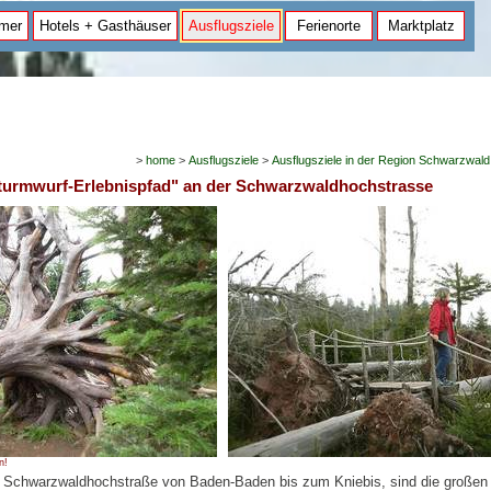
mer
Hotels + Gasthäuser
Ausflugsziele
Ferienorte
Marktplatz
>
home
>
Ausflugsziele
>
Ausflugsziele in der Region Schwarzwald
Sturmwurf-Erlebnispfad" an der Schwarzwaldhochstrasse
n!
e Schwarzwaldhochstraße von Baden-Baden bis zum Kniebis, sind die großen