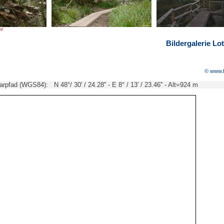
n!
Bildergalerie Lo
© www.
rpfad (WGS84): N 48°/ 30' / 24.28'' - E 8° / 13' / 23.46'' - Alt=924 m