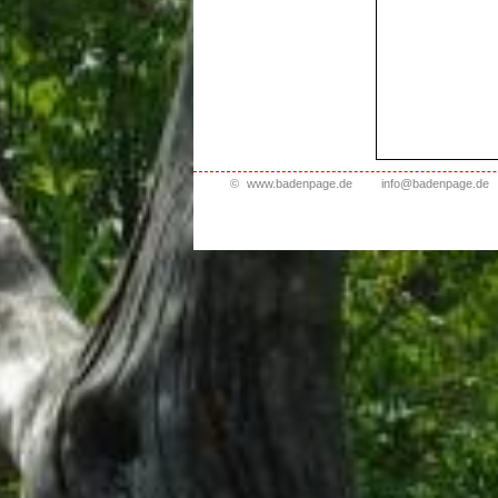
©
www.badenpage.de
info@badenpage.de