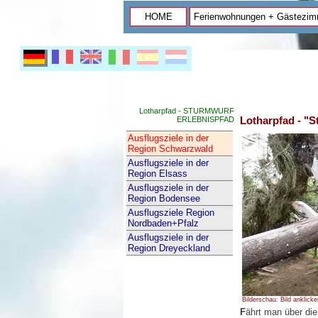
HOME
Ferienwohnungen + Gästezim
Lotharpfad - STURMWURF
Lotharpfad - "
ERLEBNISPFAD
Ausflugsziele in der
Region Schwarzwald
Ausflugsziele in der
Region Elsass
Ausflugsziele in der
Region Bodensee
Ausflugsziele Region
Nordbaden+Pfalz
Ausflugsziele in der
Region Dreyeckland
Bilderschau: Bild anklicke
F
ährt man über di