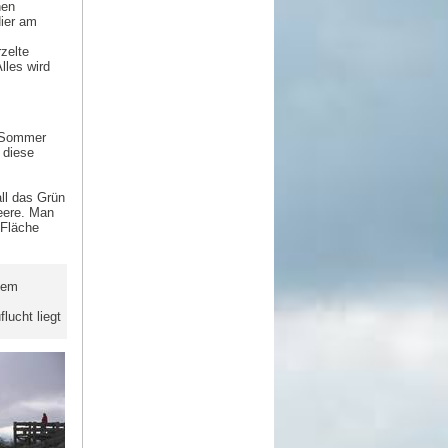
hen
Hier am
zelte
lles wird
m Sommer
 diese
ll das Grün
eere. Man
 Fläche
dem
lucht liegt