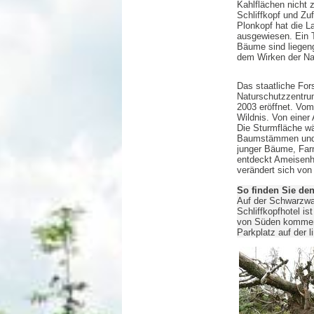
Kahlflächen nicht 
Schliffkopf und Zu
Plonkopf hat die L
ausgewiesen. Ein T
Bäume sind liegen
dem Wirken der Na
Das staatliche Fo
Naturschutzzentru
2003 eröffnet. Vom
Wildnis. Von einer
Die Sturmfläche w
Baumstämmen und d
junger Bäume, Far
entdeckt Ameisenh
verändert sich von
So finden Sie den
Auf der Schwarzw
Schliffkopfhotel is
von Süden kommend 
Parkplatz auf der l