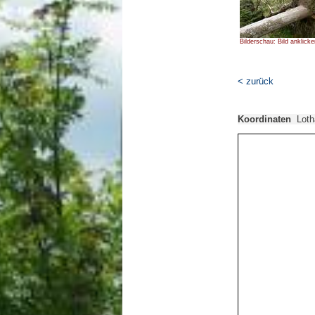
Bilderschau: Bild anklicke
< zurück
Koordinaten
Lotha