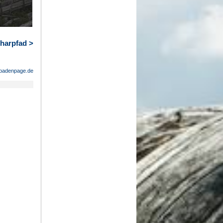
tharpfad >
badenpage.de