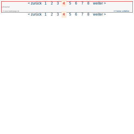
< zurück
1
2
3
Lotharpfad
© www.badenpage.de
< zurück
1
2
3