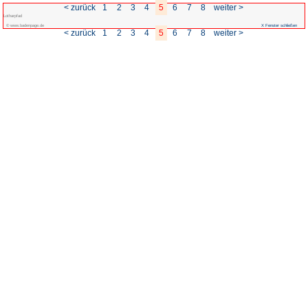
< zurück
1
2
3
Lotharpfad
© www.badenpage.de
< zurück
1
2
3