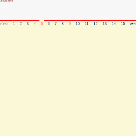
 anklicken!
rück
1
2
3
4
5
6
7
8
9
10
11
12
13
14
15
wei