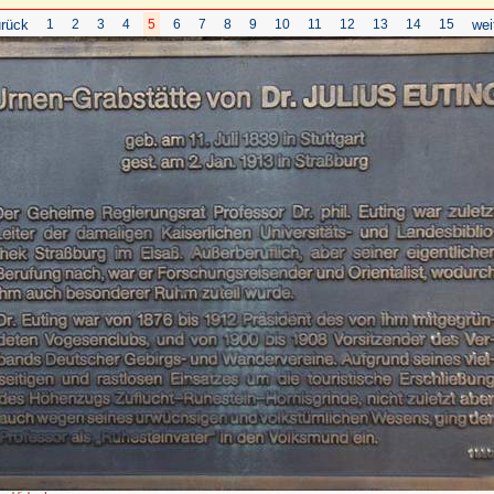
rück
1
2
3
4
5
6
7
8
9
10
11
12
13
14
15
wei