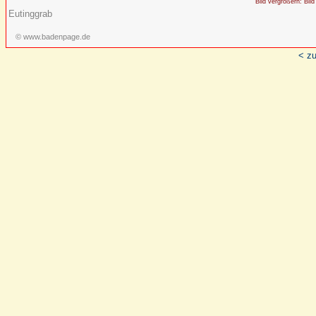
Bild vergrößern: Bild
Eutinggrab
© www.badenpage.de
< zu