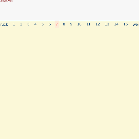
 anklicken!
rück
1
2
3
4
5
6
7
8
9
10
11
12
13
14
15
wei