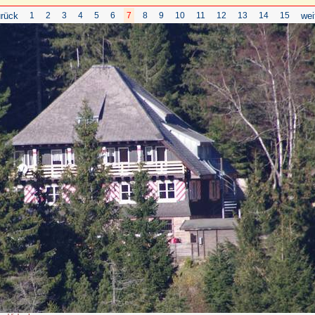
rück
1
2
3
4
5
6
7
8
9
10
11
12
13
14
15
wei