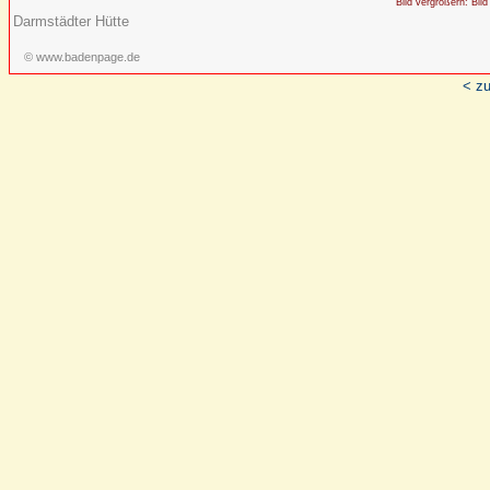
Bild vergrößern: Bild
Darmstädter Hütte
© www.badenpage.de
< zu