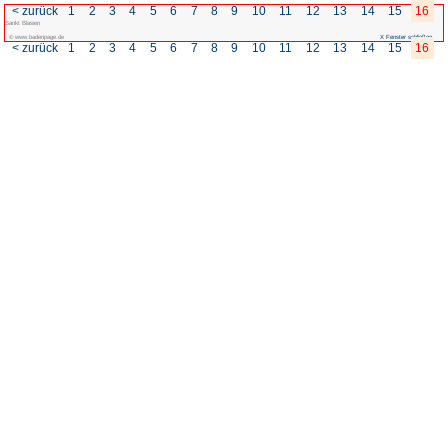
< zurück
1
2
3
4
5
6
7
Sankt Blasien
© www.badenpage.de
< zurück
1
2
3
4
5
6
7