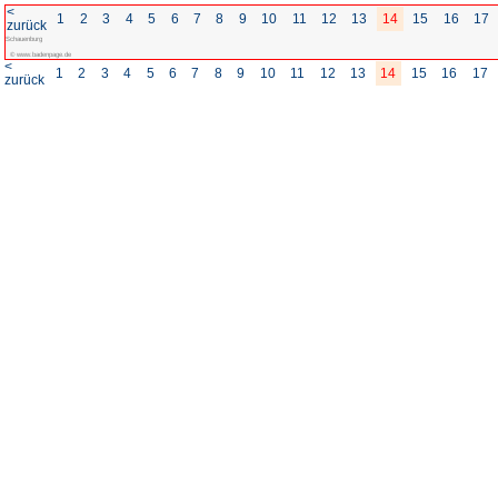
<
1
2
3
4
5
6
7
8
zurück
Schauenburg
© www.badenpage.de
<
1
2
3
4
5
6
7
8
zurück