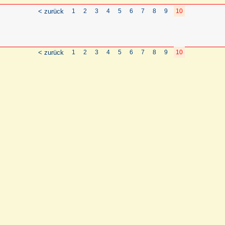
< zurück
1
2
3
4
5
6
7
8
9
10
< zurück
1
2
3
4
5
6
7
8
9
10