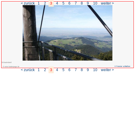
< zurück
1
2
3
4
5
Schauinsland