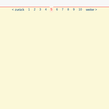
< zurück
1
2
3
4
5
6
7
8
9
10
weiter >