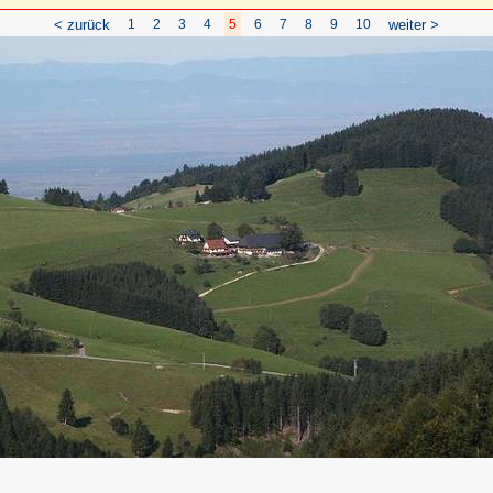
< zurück
1
2
3
4
5
6
7
8
9
10
weiter >