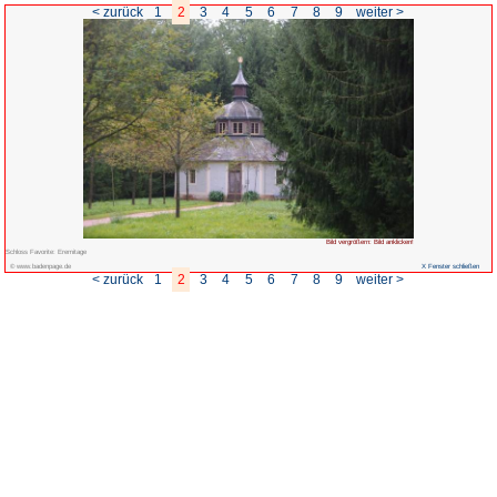
< zurück
1
2
3
4