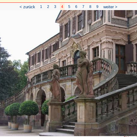
< zurück
1
2
3
4
5
6
7
8
9
weiter >