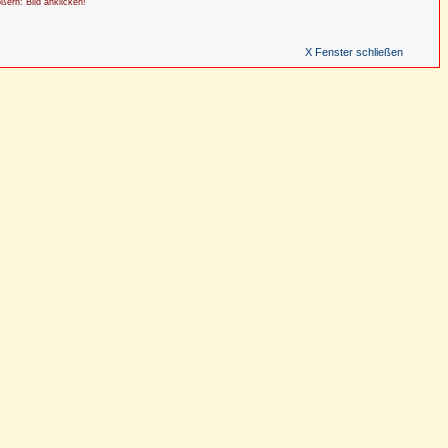
ößern: Bild anklicken!
X Fenster schließen