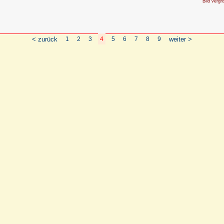
Bild vergr
< zurück
1
2
3
4
5
6
7
8
9
weiter >