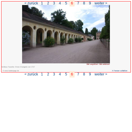
< zurück
1
2
3
4