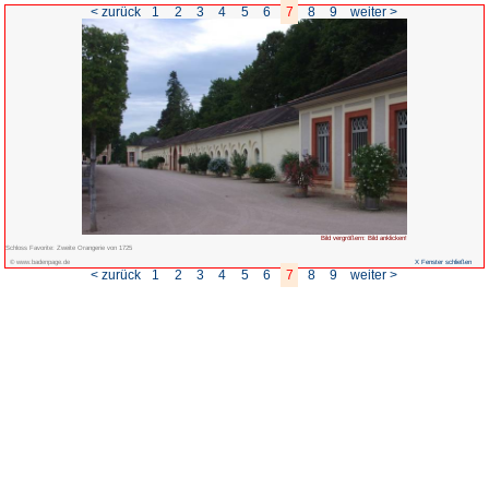
< zurück
1
2
3
4