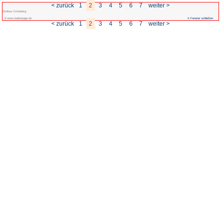
< zurück
1
2
3
Schloss Ortenberg
© www.badenpage.de
< zurück
1
2
3