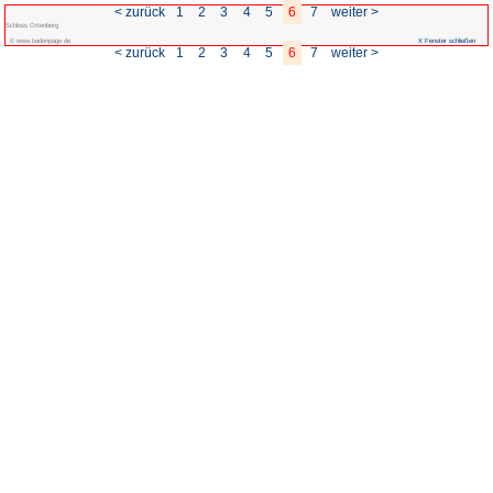
< zurück
1
2
3
Schloss Ortenberg
© www.badenpage.de
< zurück
1
2
3